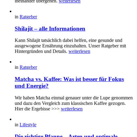
ineinander übergehen.
weiterlesen
in
Ratgeber
Shilajit – alle Informationen
Kann Shilajit tatsächlich dabei helfen, eine gesunde und
ausgewogene Ernährung einzuhalten. Unser Ratgeber mit
Hintergründen und Details.
weiterlesen
in
Ratgeber
Matcha vs. Kaffee: Was ist besser für Fokus
und Energie?
Wir haben Matcha einmal genauer unter die Lupe genommen
und dazu den Vergleich zum klassischen Kaffee gezogen.
Hier die Ergebisse >>>
weiterlesen
in
Lifestyle
Die richtige Pfanne – Arten und optimale