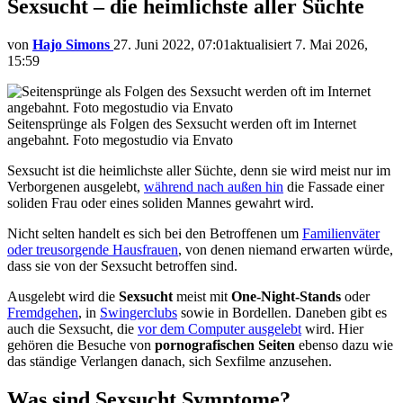
Sexsucht – die heimlichste aller Süchte
von
Hajo Simons
27. Juni 2022, 07:01
aktualisiert
7. Mai 2026,
15:59
Seitensprünge als Folgen des Sexsucht werden oft im Internet
angebahnt. Foto megostudio via Envato
Sexsucht ist die heimlichste aller Süchte, denn sie wird meist nur im
Verborgenen ausgelebt,
während nach außen hin
die Fassade einer
soliden Frau oder eines soliden Mannes gewahrt wird.
Nicht selten handelt es sich bei den Betroffenen um
Familienväter
oder treusorgende Hausfrauen
, von denen niemand erwarten würde,
dass sie von der Sexsucht betroffen sind.
Ausgelebt wird die
Sexsucht
meist mit
One-Night-Stands
oder
Fremdgehen
, in
Swingerclubs
sowie in Bordellen. Daneben gibt es
auch die Sexsucht, die
vor dem Computer ausgelebt
wird. Hier
gehören die Besuche von
pornografischen Seiten
ebenso dazu wie
das ständige Verlangen danach, sich Sexfilme anzusehen.
Was sind Sexsucht Symptome?