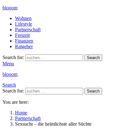
blooom
Wohnen
Lifestyle
Partnerschaft
Freizeit
Finanzen
Ratgeber
Search for:
Search
Menu
blooom
Search
Search for:
Search
You are here:
Home
Partnerschaft
Sexsucht – die heimlichste aller Süchte