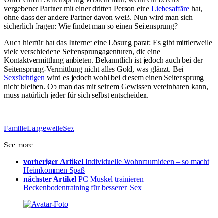
vergebener Partner mit einer dritten Person eine
Liebesaffäre
hat,
ohne dass der andere Partner davon weiß. Nun wird man sich
sicherlich fragen: Wie findet man so einen Seitensprung?
Auch hierfür hat das Internet eine Lösung parat: Es gibt mittlerweile
viele verschiedene Seitensprungagenturen, die eine
Kontaktvermittlung anbieten. Bekanntlich ist jedoch auch bei der
Seitensprung-Vermittlung nicht alles Gold, was glänzt. Bei
Sexsüchtigen
wird es jedoch wohl bei diesem einen Seitensprung
nicht bleiben. Ob man das mit seinem Gewissen vereinbaren kann,
muss natürlich jeder für sich selbst entscheiden.
Familie
Langeweile
Sex
See more
vorheriger Artikel
Individuelle Wohnraumideen – so macht
Heimkommen Spaß
nächster Artikel
PC Muskel trainieren –
Beckenbodentraining für besseren Sex