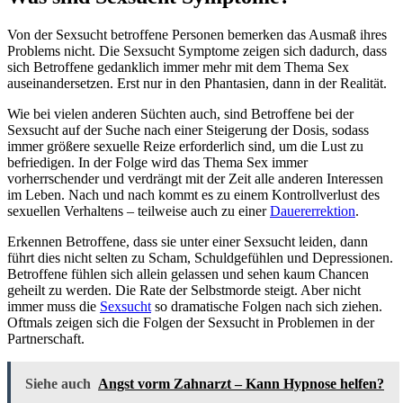
Von der Sexsucht betroffene Personen bemerken das Ausmaß ihres
Problems nicht. Die Sexsucht Symptome zeigen sich dadurch, dass
sich Betroffene gedanklich immer mehr mit dem Thema Sex
auseinandersetzen. Erst nur in den Phantasien, dann in der Realität.
Wie bei vielen anderen Süchten auch, sind Betroffene bei der
Sexsucht auf der Suche nach einer Steigerung der Dosis, sodass
immer größere sexuelle Reize erforderlich sind, um die Lust zu
befriedigen. In der Folge wird das Thema Sex immer
vorherrschender und verdrängt mit der Zeit alle anderen Interessen
im Leben. Nach und nach kommt es zu einem Kontrollverlust des
sexuellen Verhaltens – teilweise auch zu einer
Dauererrektion
.
Erkennen Betroffene, dass sie unter einer Sexsucht leiden, dann
führt dies nicht selten zu Scham, Schuldgefühlen und Depressionen.
Betroffene fühlen sich allein gelassen und sehen kaum Chancen
geheilt zu werden. Die Rate der Selbstmorde steigt. Aber nicht
immer muss die
Sexsucht
so dramatische Folgen nach sich ziehen.
Oftmals zeigen sich die Folgen der Sexsucht in Problemen in der
Partnerschaft.
Siehe auch
Angst vorm Zahnarzt – Kann Hypnose helfen?