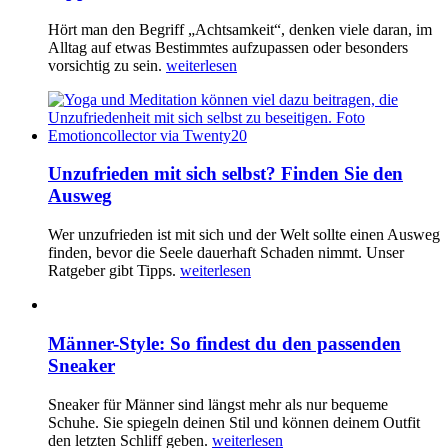
Hört man den Begriff „Achtsamkeit“, denken viele daran, im
Alltag auf etwas Bestimmtes aufzupassen oder besonders
vorsichtig zu sein.
weiterlesen
Unzufrieden mit sich selbst? Finden Sie den
Ausweg
Wer unzufrieden ist mit sich und der Welt sollte einen Ausweg
finden, bevor die Seele dauerhaft Schaden nimmt. Unser
Ratgeber gibt Tipps.
weiterlesen
Männer-Style: So findest du den passenden
Sneaker
Sneaker für Männer sind längst mehr als nur bequeme
Schuhe. Sie spiegeln deinen Stil und können deinem Outfit
den letzten Schliff geben.
weiterlesen