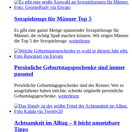
Sexspielzeuge für Männer Top 5
Es gibt eine ganze Menge spannender Sexspielzeuge für
Männer, die richtig Spaß machen können. Wir zeigen Männer
die Top 5 der Sexspielzeuge.
weiterlesen
Persönliche Geburtstagsgeschenke sind immer
passend
Persönliche Geburtstagsgeschenke sind der Renner. Wer es
ausgefallener haben möchte, schenkt originelle persönliche
Geburtstagsgeschenke.
weiterlesen
Achtsamkeit im Alltag – 8 leicht umsetzbare
Tipps