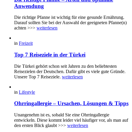
Anwendung
Die richtige Pfanne ist wichtig für eine gesunde Ernährung.
Darauf sollten Sie bei der Auswahl der geeigneten Pfanne(n)
achten >>>
weiterlesen
in
Freizeit
Top 7 Reiseziele in der Türkei
Die Türkei gehört schon seit Jahren zu den beliebtesten
Reisezielen der Deutschen. Dafür gibt es viele gute Gründe.
Unsere Top 7 Reiseziele.
weiterlesen
in
Lifestyle
Ohrringallergie – Ursachen, Lösungen & Tipps
Unangenehm ist es, sobald Sie eine Ohrringallergie
entwickeln. Diese kommt leider viel häufiger vor, als man auf
den ersten Blick glaubt >>>
weiterlesen