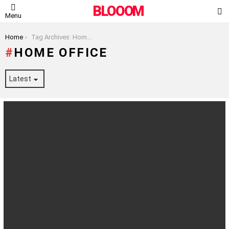
BLOOOM
S
Menu
You are here:
Home
Tag Archives: Home Office
HOME OFFICE
LATEST
STORIES