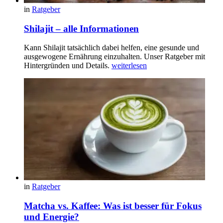
in
Ratgeber
Shilajit – alle Informationen
Kann Shilajit tatsächlich dabei helfen, eine gesunde und
ausgewogene Ernährung einzuhalten. Unser Ratgeber mit
Hintergründen und Details.
weiterlesen
in
Ratgeber
Matcha vs. Kaffee: Was ist besser für Fokus
und Energie?