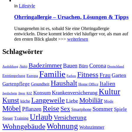
in
Lifestyle
Ohrringallergie – Ursachen, Lösungen & Tipps
Unangenehm ist es, sobald Sie eine Ohrringallergie
entwickeln. Diese kommt leider viel häufiger vor, als man auf
den ersten Blick glaubt >>>
weiterlesen
Schlagwörter
Badezimmer
Bauen
Corona
Büro
Auto
Ausbildung
Deutschland
Familie
Fitness
Frau
Garten
Entrümpelung
Europa
Farben
Haushalt
Italien
Gartenpflege
Gesundheit
Home Office
Kultur
Krankenversicherung
Konsum
Jagdschein
Jäger
KfZ
Kunst
Langeweile
Mobiliär
Liebe
küche
Mode
Reise
Möbel
Sex
Sommer
Pflanzen
Spiele
Smartphone
Urlaub
Versicherung
Steuer
Training
Wohnung
Wohngebäude
Wohnzimmer