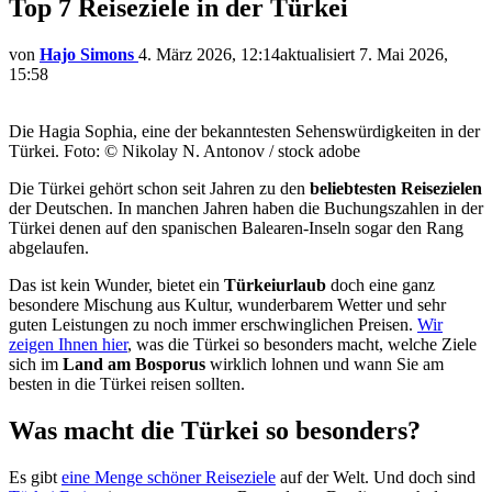
Top 7 Reiseziele in der Türkei
von
Hajo Simons
4. März 2026, 12:14
aktualisiert
7. Mai 2026,
15:58
Die Hagia Sophia, eine der bekanntesten Sehenswürdigkeiten in der
Türkei. Foto: © Nikolay N. Antonov / stock adobe
Die Türkei gehört schon seit Jahren zu den
beliebtesten Reisezielen
der Deutschen. In manchen Jahren haben die Buchungszahlen in der
Türkei denen auf den spanischen Balearen-Inseln sogar den Rang
abgelaufen.
Das ist kein Wunder, bietet ein
Türkeiurlaub
doch eine ganz
besondere Mischung aus Kultur, wunderbarem Wetter und sehr
guten Leistungen zu noch immer erschwinglichen Preisen.
Wir
zeigen Ihnen hier
, was die Türkei so besonders macht, welche Ziele
sich im
Land am Bosporus
wirklich lohnen und wann Sie am
besten in die Türkei reisen sollten.
Was macht die Türkei so besonders?
Es gibt
eine Menge schöner Reiseziele
auf der Welt. Und doch sind