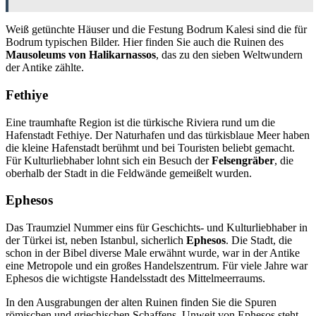
Weiß getünchte Häuser und die Festung Bodrum Kalesi sind die für
Bodrum typischen Bilder. Hier finden Sie auch die Ruinen des
Mausoleums von Halikarnassos
, das zu den sieben Weltwundern
der Antike zählte.
Fethiye
Eine traumhafte Region ist die türkische Riviera rund um die
Hafenstadt Fethiye. Der Naturhafen und das türkisblaue Meer haben
die kleine Hafenstadt berühmt und bei Touristen beliebt gemacht.
Für Kulturliebhaber lohnt sich ein Besuch der
Felsengräber
, die
oberhalb der Stadt in die Feldwände gemeißelt wurden.
Ephesos
Das Traumziel Nummer eins für Geschichts- und Kulturliebhaber in
der Türkei ist, neben Istanbul, sicherlich
Ephesos
. Die Stadt, die
schon in der Bibel diverse Male erwähnt wurde, war in der Antike
eine Metropole und ein großes Handelszentrum. Für viele Jahre war
Ephesos die wichtigste Handelsstadt des Mittelmeerraums.
In den Ausgrabungen der alten Ruinen finden Sie die Spuren
römischen und griechischen Schaffens. Unweit von Ephesos steht