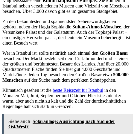
Mitgliedsstaates eine
Kulturhauptstadt Europas
. Sie können in
Istanbul neben verschiedenen Museen eine Vielzahl von Moscheen
besuchen. Über 3.000 davon gibt es im gesamten Stadtgebiet.
Zu den bekanntesten und spannendsten Sehenswürdigkeiten
gehören neben der Hagia Sophia die
Sultan-Ahmed-Moschee
, der
Versunkene Palast und der Galataturm. Auch der Topkapi-Palast –
ein einstiger Herrscherpalast, der heute ein Museum beherbergt – ist
einen Besuch wert.
Wer in Istanbul ist, sollte natürlich auch einmal den
Großen Basar
besuchen. Der Markt besteht seit dem 15. Jahrhundert und ist einer
der größten und berühmtesten Basare des Landes. Auf über 20.000
Quadratmetern Fläche finden Sie hier gut 4.000 Geschäfte und
Marktstände. Jeden Tag besuchen den Großen Basar etwa
500.000
Menschen
auf der Suche nach dem perfekten Schnäppchen.
Klimatisch gesehen ist die
beste Reisezeit für Istanbul
in den
Monaten Mai, Juni, September und Oktober. Hier ist es nicht zu
warm, aber auch nicht zu kalt und die Zahl der durchschnittlichen
Regentage hält sich stark in Grenzen.
Siehe auch
Solaranlage: Ausrichtung nach Süd oder
Ost/West?