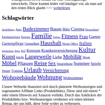
entwickeln. Diese kommt leider viel häufiger vor, als man auf
den ersten Blick glaubt >>>
weiterlesen
Schlagwörter
Badezimmer
Bauen
Corona
Büro
Auto
Ausbildung
Deutschland
Familie
Fitness
Frau
Garten
Entrümpelung
Europa
Farben
Haushalt
Italien
Gartenpflege
Gesundheit
Home Office
Kultur
Krankenversicherung
Konsum
Jagdschein
Jäger
KfZ
Kunst
Langeweile
Mobiliär
Liebe
küche
Mode
Reise
Möbel
Sex
Sommer
Pflanzen
Spiele
Smartphone
Urlaub
Versicherung
Steuer
Training
Wohnung
Wohngebäude
Wohnzimmer
Unsere Webseite finanziert sich durch platzierte Werbeanzeigen und
sogenannten Affiliate Links (Produktlinks). Diese sind mit einem *
oder einem Hinweis auf Amazon verlinkt. Durch das Anklicken der
Produktlinks bzw. Werbeanzeigen verdienen wir einen kleinen
Betrag, der uns hilft, diese Seite weiter zu verbessern.