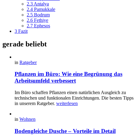
2.3
Antalya
2.4
Pamukkale
2.5
Bodrum
2.6
Fethiye
2.7
Ephesos
3
Fazit
gerade beliebt
in
Ratgeber
Pflanzen im Büro: Wie eine Begrünung das
Arbeitsumfeld verbessert
Im Büro schaffen Pflanzen einen natürlichen Ausgleich zu
technischen und funktionalen Einrichtungen. Die besten Tipps
in unserem Ratgeber.
weiterlesen
in
Wohnen
Bodengleiche Dusche – Vorteile im Detail