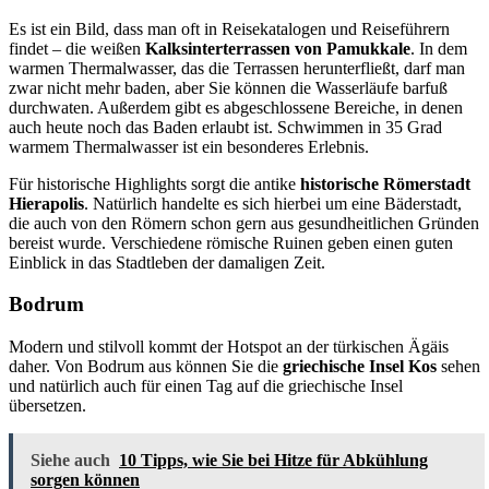
Es ist ein Bild, dass man oft in Reisekatalogen und Reiseführern
findet – die weißen
Kalksinterterrassen von Pamukkale
. In dem
warmen Thermalwasser, das die Terrassen herunterfließt, darf man
zwar nicht mehr baden, aber Sie können die Wasserläufe barfuß
durchwaten. Außerdem gibt es abgeschlossene Bereiche, in denen
auch heute noch das Baden erlaubt ist. Schwimmen in 35 Grad
warmem Thermalwasser ist ein besonderes Erlebnis.
Für historische Highlights sorgt die antike
historische Römerstadt
Hierapolis
. Natürlich handelte es sich hierbei um eine Bäderstadt,
die auch von den Römern schon gern aus gesundheitlichen Gründen
bereist wurde. Verschiedene römische Ruinen geben einen guten
Einblick in das Stadtleben der damaligen Zeit.
Bodrum
Modern und stilvoll kommt der Hotspot an der türkischen Ägäis
daher. Von Bodrum aus können Sie die
griechische Insel Kos
sehen
und natürlich auch für einen Tag auf die griechische Insel
übersetzen.
Siehe auch
10 Tipps, wie Sie bei Hitze für Abkühlung
sorgen können