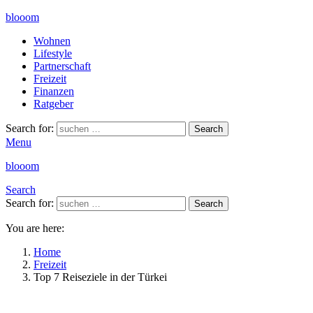
blooom
Wohnen
Lifestyle
Partnerschaft
Freizeit
Finanzen
Ratgeber
Search for:
Search
Menu
blooom
Search
Search for:
Search
You are here:
Home
Freizeit
Top 7 Reiseziele in der Türkei