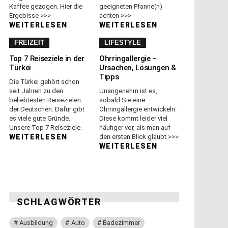
Kaffee gezogen. Hier die
geeigneten Pfanne(n)
Ergebisse >>>
achten >>>
WEITERLESEN
WEITERLESEN
FREIZEIT
LIFESTYLE
Top 7 Reiseziele in der
Ohrringallergie –
Türkei
Ursachen, Lösungen &
Tipps
Die Türkei gehört schon
seit Jahren zu den
Unangenehm ist es,
beliebtesten Reisezielen
sobald Sie eine
der Deutschen. Dafür gibt
Ohrringallergie entwickeln.
es viele gute Gründe.
Diese kommt leider viel
Unsere Top 7 Reiseziele.
häufiger vor, als man auf
WEITERLESEN
den ersten Blick glaubt >>>
WEITERLESEN
SCHLAGWÖRTER
Ausbildung
Auto
Badezimmer