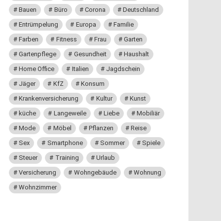
Bauen
Büro
Corona
Deutschland
Entrümpelung
Europa
Familie
Farben
Fitness
Frau
Garten
Gartenpflege
Gesundheit
Haushalt
Home Office
Italien
Jagdschein
Jäger
KfZ
Konsum
Krankenversicherung
Kultur
Kunst
küche
Langeweile
Liebe
Mobiliär
Mode
Möbel
Pflanzen
Reise
Sex
Smartphone
Sommer
Spiele
Steuer
Training
Urlaub
Versicherung
Wohngebäude
Wohnung
Wohnzimmer