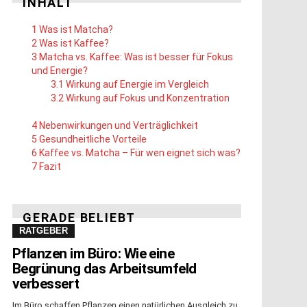
INHALT
1
Was ist Matcha?
2
Was ist Kaffee?
3
Matcha vs. Kaffee: Was ist besser für Fokus
und Energie?
3.1
Wirkung auf Energie im Vergleich
3.2
Wirkung auf Fokus und Konzentration
4
Nebenwirkungen und Verträglichkeit
5
Gesundheitliche Vorteile
6
Kaffee vs. Matcha – Für wen eignet sich was?
7
Fazit
GERADE BELIEBT
RATGEBER
Pflanzen im Büro: Wie eine
Begrünung das Arbeitsumfeld
verbessert
Im Büro schaffen Pflanzen einen natürlichen Ausgleich zu