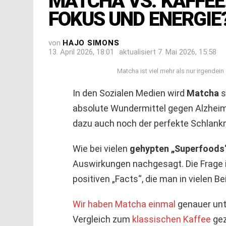
MATCHA VS. KAFFEE:
FOKUS UND ENERGIE
von
HAJO SIMONS
13. April 2026, 18:01
aktualisiert
7. Mai 2026, 15:58
Matcha ist viel mehr als nur irgendei
In den Sozialen Medien wird
Matcha
s
absolute Wundermittel gegen Alzheime
dazu auch noch der perfekte Schlank
Wie bei vielen
gehypten „Superfoods
Auswirkungen nachgesagt. Die Frage is
positiven „Facts“, die man in vielen Be
Wir haben Matcha einmal
genauer unt
Vergleich zum
klassischen Kaffee
gez