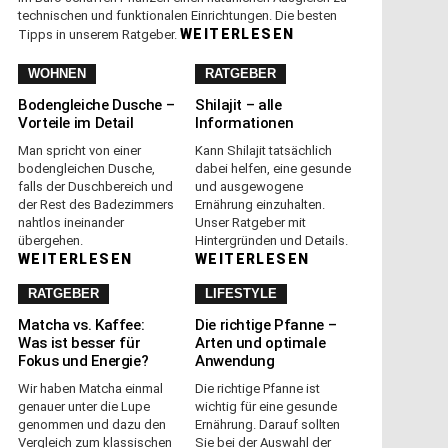
technischen und funktionalen Einrichtungen. Die besten
WEITERLESEN
Tipps in unserem Ratgeber.
WOHNEN
RATGEBER
Bodengleiche Dusche –
Shilajit – alle
Vorteile im Detail
Informationen
Man spricht von einer
Kann Shilajit tatsächlich
bodengleichen Dusche,
dabei helfen, eine gesunde
falls der Duschbereich und
und ausgewogene
der Rest des Badezimmers
Ernährung einzuhalten.
nahtlos ineinander
Unser Ratgeber mit
übergehen.
Hintergründen und Details.
WEITERLESEN
WEITERLESEN
RATGEBER
LIFESTYLE
Matcha vs. Kaffee:
Die richtige Pfanne –
Was ist besser für
Arten und optimale
Fokus und Energie?
Anwendung
Wir haben Matcha einmal
Die richtige Pfanne ist
genauer unter die Lupe
wichtig für eine gesunde
genommen und dazu den
Ernährung. Darauf sollten
Vergleich zum klassischen
Sie bei der Auswahl der