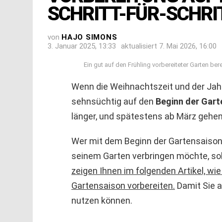
SCHRITT-FÜR-SCHRI
von
HAJO SIMONS
3. Januar 2025, 13:33
aktualisiert
7. Mai 2026, 16:00
Ein gut auf den Frühling vorbereiteter Garten ber
Wenn die Weihnachtszeit und der Jahr
sehnsüchtig auf den
Beginn der Gart
länger, und spätestens ab März gehe
Wer mit dem Beginn der Gartensaison d
seinem Garten verbringen möchte, soll
zeigen Ihnen im folgenden Artikel, wie
Gartensaison vorbereiten.
Damit Sie 
nutzen können.