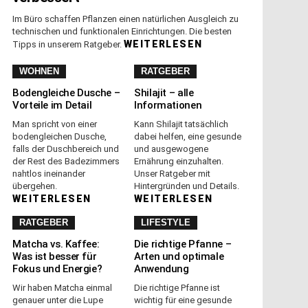
Im Büro schaffen Pflanzen einen natürlichen Ausgleich zu
technischen und funktionalen Einrichtungen. Die besten
WEITERLESEN
Tipps in unserem Ratgeber.
WOHNEN
RATGEBER
Bodengleiche Dusche –
Shilajit – alle
Vorteile im Detail
Informationen
Man spricht von einer
Kann Shilajit tatsächlich
bodengleichen Dusche,
dabei helfen, eine gesunde
falls der Duschbereich und
und ausgewogene
der Rest des Badezimmers
Ernährung einzuhalten.
nahtlos ineinander
Unser Ratgeber mit
übergehen.
Hintergründen und Details.
WEITERLESEN
WEITERLESEN
RATGEBER
LIFESTYLE
Matcha vs. Kaffee:
Die richtige Pfanne –
Was ist besser für
Arten und optimale
Fokus und Energie?
Anwendung
Wir haben Matcha einmal
Die richtige Pfanne ist
genauer unter die Lupe
wichtig für eine gesunde