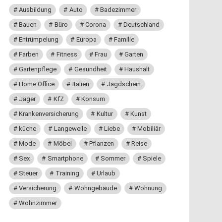
Ausbildung
Auto
Badezimmer
Bauen
Büro
Corona
Deutschland
Entrümpelung
Europa
Familie
Farben
Fitness
Frau
Garten
Gartenpflege
Gesundheit
Haushalt
Home Office
Italien
Jagdschein
Jäger
KfZ
Konsum
Krankenversicherung
Kultur
Kunst
küche
Langeweile
Liebe
Mobiliär
Mode
Möbel
Pflanzen
Reise
Sex
Smartphone
Sommer
Spiele
Steuer
Training
Urlaub
Versicherung
Wohngebäude
Wohnung
Wohnzimmer