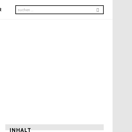
Search
R
for:
INHALT