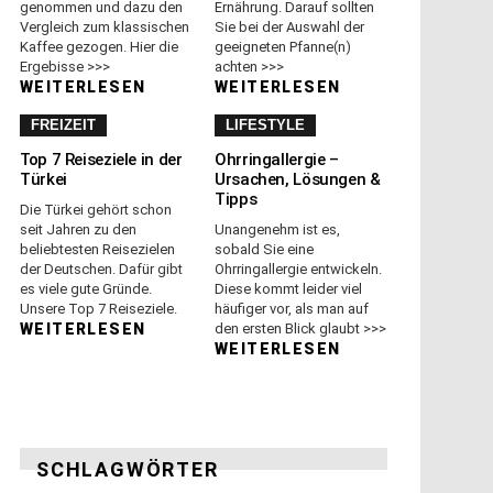
genommen und dazu den
Ernährung. Darauf sollten
Vergleich zum klassischen
Sie bei der Auswahl der
Kaffee gezogen. Hier die
geeigneten Pfanne(n)
Ergebisse >>>
achten >>>
WEITERLESEN
WEITERLESEN
FREIZEIT
LIFESTYLE
Top 7 Reiseziele in der
Ohrringallergie –
Türkei
Ursachen, Lösungen &
Tipps
Die Türkei gehört schon
seit Jahren zu den
Unangenehm ist es,
beliebtesten Reisezielen
sobald Sie eine
der Deutschen. Dafür gibt
Ohrringallergie entwickeln.
es viele gute Gründe.
Diese kommt leider viel
Unsere Top 7 Reiseziele.
häufiger vor, als man auf
WEITERLESEN
den ersten Blick glaubt >>>
WEITERLESEN
SCHLAGWÖRTER