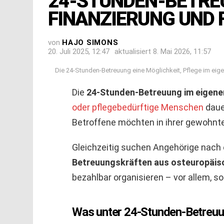
24-STUNDEN-BETRE
FINANZIERUNG UND
von
HAJO SIMONS
20. Juli 2025, 12:47
aktualisiert
8. Mai 2026, 11:57
Die 24-Stunden-Betreuung eine Möglichkeit, Pflege im eig
Die
24-Stunden-Betreuung im eigen
oder pflegebedürftige Menschen
daue
Betroffene möchten in ihrer gewohnt
Gleichzeitig suchen Angehörige nach 
Betreuungskräften aus osteuropäis
bezahlbar organisieren – vor allem, so
Was unter 24-Stunden-Betreuun