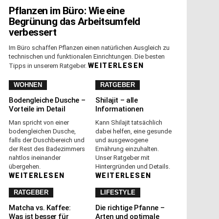
Pflanzen im Büro: Wie eine
Begrünung das Arbeitsumfeld
verbessert
Im Büro schaffen Pflanzen einen natürlichen Ausgleich zu
technischen und funktionalen Einrichtungen. Die besten
WEITERLESEN
Tipps in unserem Ratgeber.
WOHNEN
RATGEBER
Bodengleiche Dusche –
Shilajit – alle
Vorteile im Detail
Informationen
Man spricht von einer
Kann Shilajit tatsächlich
bodengleichen Dusche,
dabei helfen, eine gesunde
falls der Duschbereich und
und ausgewogene
der Rest des Badezimmers
Ernährung einzuhalten.
nahtlos ineinander
Unser Ratgeber mit
übergehen.
Hintergründen und Details.
WEITERLESEN
WEITERLESEN
RATGEBER
LIFESTYLE
Matcha vs. Kaffee:
Die richtige Pfanne –
Was ist besser für
Arten und optimale