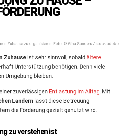
UUNG ZU HAUSE –
 FÖRDERUNG
enen Zuhause zu organisieren. Foto: © Gina Sanders / stock adobe
en Zuhause
ist sehr sinnvoll, sobald
ältere
rhaft Unterstützung benötigen. Denn viele
en Umgebung bleiben.
einer zuverlässigen
Entlastung im Alltag
. Mit
chen Ländern
lässt diese Betreuung
fern die Förderung gezielt genutzt wird.
g zu verstehen ist