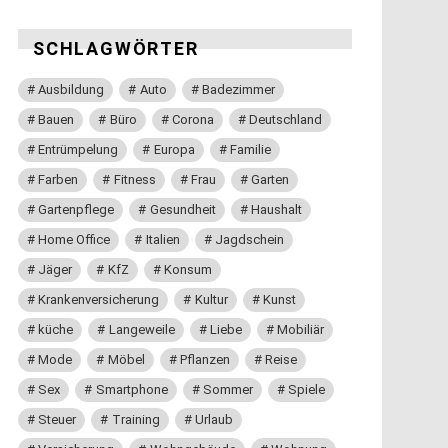
SCHLAGWÖRTER
Ausbildung
Auto
Badezimmer
Bauen
Büro
Corona
Deutschland
Entrümpelung
Europa
Familie
Farben
Fitness
Frau
Garten
Gartenpflege
Gesundheit
Haushalt
Home Office
Italien
Jagdschein
Jäger
KfZ
Konsum
Krankenversicherung
Kultur
Kunst
küche
Langeweile
Liebe
Mobiliär
Mode
Möbel
Pflanzen
Reise
Sex
Smartphone
Sommer
Spiele
Steuer
Training
Urlaub