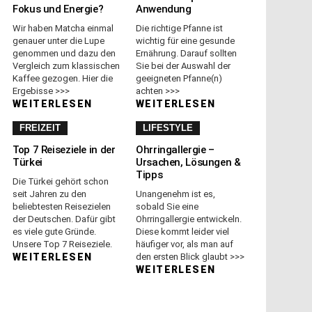
Fokus und Energie?
Anwendung
Wir haben Matcha einmal
Die richtige Pfanne ist
genauer unter die Lupe
wichtig für eine gesunde
genommen und dazu den
Ernährung. Darauf sollten
Vergleich zum klassischen
Sie bei der Auswahl der
Kaffee gezogen. Hier die
geeigneten Pfanne(n)
Ergebisse >>>
achten >>>
WEITERLESEN
WEITERLESEN
FREIZEIT
LIFESTYLE
Top 7 Reiseziele in der
Ohrringallergie –
Türkei
Ursachen, Lösungen &
Tipps
Die Türkei gehört schon
seit Jahren zu den
Unangenehm ist es,
beliebtesten Reisezielen
sobald Sie eine
der Deutschen. Dafür gibt
Ohrringallergie entwickeln.
es viele gute Gründe.
Diese kommt leider viel
Unsere Top 7 Reiseziele.
häufiger vor, als man auf
WEITERLESEN
den ersten Blick glaubt >>>
WEITERLESEN