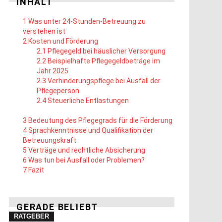
INHALT
1
Was unter 24-Stunden-Betreuung zu
verstehen ist
2
Kosten und Förderung
2.1
Pflegegeld bei häuslicher Versorgung
2.2
Beispielhafte Pflegegeldbeträge im
Jahr 2025
2.3
Verhinderungspflege bei Ausfall der
Pflegeperson
2.4
Steuerliche Entlastungen
3
Bedeutung des Pflegegrads für die Förderung
4
Sprachkenntnisse und Qualifikation der
Betreuungskraft
5
Verträge und rechtliche Absicherung
6
Was tun bei Ausfall oder Problemen?
7
Fazit
GERADE BELIEBT
RATGEBER