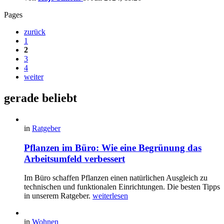
Pages
zurück
1
2
3
4
weiter
gerade beliebt
in
Ratgeber
Pflanzen im Büro: Wie eine Begrünung das
Arbeitsumfeld verbessert
Im Büro schaffen Pflanzen einen natürlichen Ausgleich zu
technischen und funktionalen Einrichtungen. Die besten Tipps
in unserem Ratgeber.
weiterlesen
in
Wohnen