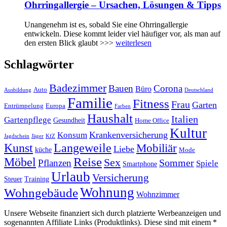
Ohrringallergie – Ursachen, Lösungen & Tipps
Unangenehm ist es, sobald Sie eine Ohrringallergie
entwickeln. Diese kommt leider viel häufiger vor, als man auf
den ersten Blick glaubt >>>
weiterlesen
Schlagwörter
Badezimmer
Bauen
Corona
Büro
Auto
Ausbildung
Deutschland
Familie
Fitness
Frau
Garten
Entrümpelung
Europa
Farben
Haushalt
Italien
Gartenpflege
Gesundheit
Home Office
Kultur
Krankenversicherung
Konsum
Jagdschein
Jäger
KfZ
Kunst
Langeweile
Mobiliär
Liebe
küche
Mode
Reise
Möbel
Sex
Sommer
Pflanzen
Spiele
Smartphone
Urlaub
Versicherung
Steuer
Training
Wohnung
Wohngebäude
Wohnzimmer
Unsere Webseite finanziert sich durch platzierte Werbeanzeigen und
sogenannten Affiliate Links (Produktlinks). Diese sind mit einem *