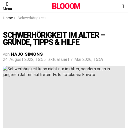
BLOOOM
S
Menu
You are here:
Home
Schwerhörigkeit im Alter – Gründe, Tipps & Hilfe
SCHWERHÖRIGKEIT IM ALTER –
GRÜNDE, TIPPS & HILFE
von
HAJO SIMONS
24. August 2022, 16:55
aktualisiert
7. Mai 2026, 15:59