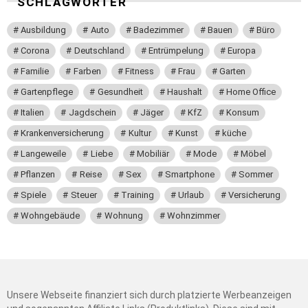
SCHLAGWÖRTER
Ausbildung
Auto
Badezimmer
Bauen
Büro
Corona
Deutschland
Entrümpelung
Europa
Familie
Farben
Fitness
Frau
Garten
Gartenpflege
Gesundheit
Haushalt
Home Office
Italien
Jagdschein
Jäger
KfZ
Konsum
Krankenversicherung
Kultur
Kunst
küche
Langeweile
Liebe
Mobiliär
Mode
Möbel
Pflanzen
Reise
Sex
Smartphone
Sommer
Spiele
Steuer
Training
Urlaub
Versicherung
Wohngebäude
Wohnung
Wohnzimmer
Unsere Webseite finanziert sich durch platzierte Werbeanzeigen