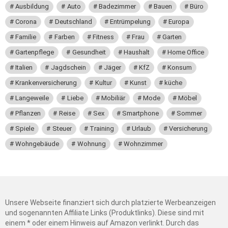
Ausbildung
Auto
Badezimmer
Bauen
Büro
Corona
Deutschland
Entrümpelung
Europa
Familie
Farben
Fitness
Frau
Garten
Gartenpflege
Gesundheit
Haushalt
Home Office
Italien
Jagdschein
Jäger
KfZ
Konsum
Krankenversicherung
Kultur
Kunst
küche
Langeweile
Liebe
Mobiliär
Mode
Möbel
Pflanzen
Reise
Sex
Smartphone
Sommer
Spiele
Steuer
Training
Urlaub
Versicherung
Wohngebäude
Wohnung
Wohnzimmer
Unsere Webseite finanziert sich durch platzierte Werbeanzeigen
und sogenannten Affiliate Links (Produktlinks). Diese sind mit
einem * oder einem Hinweis auf Amazon verlinkt. Durch das