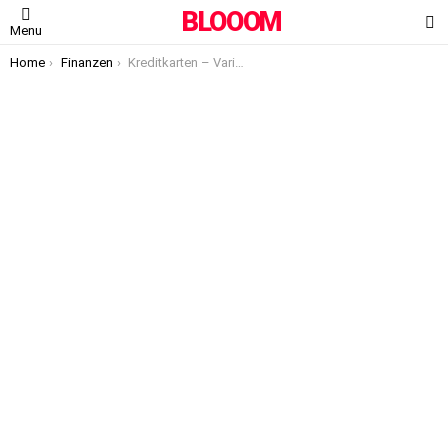
BLOOOM
S
Menu
You are here:
Home
Finanzen
Kreditkarten – Varianten im Vergleich