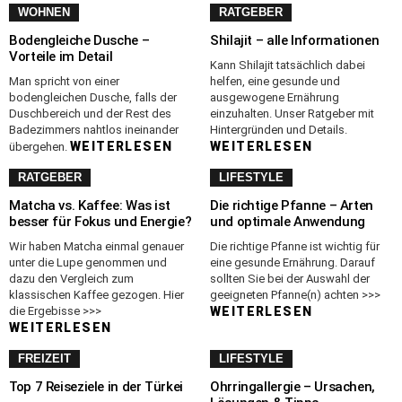
WOHNEN
RATGEBER
Bodengleiche Dusche –
Shilajit – alle Informationen
Vorteile im Detail
Kann Shilajit tatsächlich dabei
Man spricht von einer
helfen, eine gesunde und
bodengleichen Dusche, falls der
ausgewogene Ernährung
Duschbereich und der Rest des
einzuhalten. Unser Ratgeber mit
Badezimmers nahtlos ineinander
Hintergründen und Details.
WEITERLESEN
WEITERLESEN
übergehen.
RATGEBER
LIFESTYLE
Matcha vs. Kaffee: Was ist
Die richtige Pfanne – Arten
besser für Fokus und Energie?
und optimale Anwendung
Wir haben Matcha einmal genauer
Die richtige Pfanne ist wichtig für
unter die Lupe genommen und
eine gesunde Ernährung. Darauf
dazu den Vergleich zum
sollten Sie bei der Auswahl der
klassischen Kaffee gezogen. Hier
geeigneten Pfanne(n) achten >>>
die Ergebisse >>>
WEITERLESEN
WEITERLESEN
FREIZEIT
LIFESTYLE
Top 7 Reiseziele in der Türkei
Ohrringallergie – Ursachen,