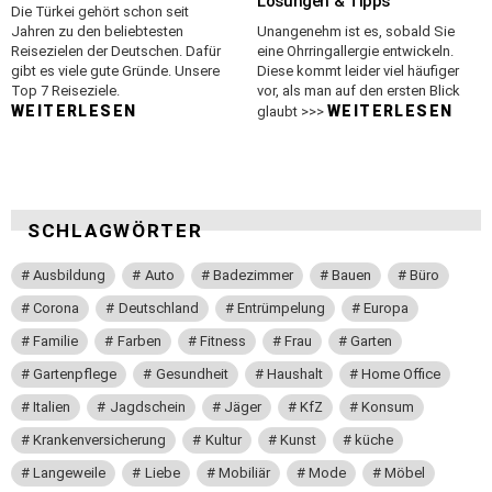
Lösungen & Tipps
Die Türkei gehört schon seit
Jahren zu den beliebtesten
Unangenehm ist es, sobald Sie
Reisezielen der Deutschen. Dafür
eine Ohrringallergie entwickeln.
gibt es viele gute Gründe. Unsere
Diese kommt leider viel häufiger
Top 7 Reiseziele.
vor, als man auf den ersten Blick
WEITERLESEN
WEITERLESEN
glaubt >>>
SCHLAGWÖRTER
Ausbildung
Auto
Badezimmer
Bauen
Büro
Corona
Deutschland
Entrümpelung
Europa
Familie
Farben
Fitness
Frau
Garten
Gartenpflege
Gesundheit
Haushalt
Home Office
Italien
Jagdschein
Jäger
KfZ
Konsum
Krankenversicherung
Kultur
Kunst
küche
Langeweile
Liebe
Mobiliär
Mode
Möbel