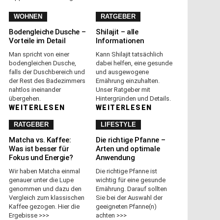
WOHNEN
RATGEBER
Bodengleiche Dusche –
Shilajit – alle
Vorteile im Detail
Informationen
Man spricht von einer
Kann Shilajit tatsächlich
bodengleichen Dusche,
dabei helfen, eine gesunde
falls der Duschbereich und
und ausgewogene
der Rest des Badezimmers
Ernährung einzuhalten.
nahtlos ineinander
Unser Ratgeber mit
übergehen.
Hintergründen und Details.
WEITERLESEN
WEITERLESEN
RATGEBER
LIFESTYLE
Matcha vs. Kaffee:
Die richtige Pfanne –
Was ist besser für
Arten und optimale
Fokus und Energie?
Anwendung
Wir haben Matcha einmal
Die richtige Pfanne ist
genauer unter die Lupe
wichtig für eine gesunde
genommen und dazu den
Ernährung. Darauf sollten
Vergleich zum klassischen
Sie bei der Auswahl der
Kaffee gezogen. Hier die
geeigneten Pfanne(n)
Ergebisse >>>
achten >>>