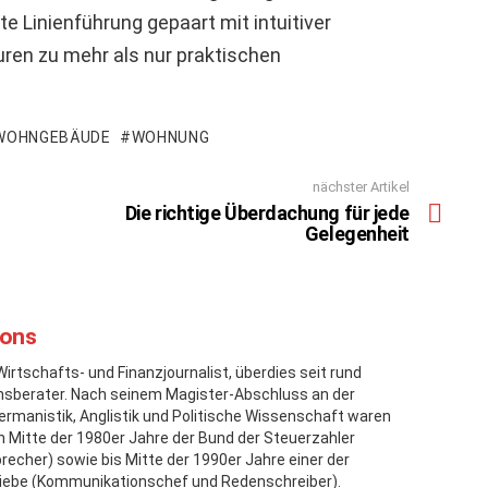
e Linienführung gepaart mit intuitiver
en zu mehr als nur praktischen
WOHNGEBÄUDE
WOHNUNG
nächster Artikel
Die richtige Überdachung für jede
Gelegenheit
mons
Wirtschafts- und Finanzjournalist, überdies seit rund
sberater. Nach seinem Magister-Abschluss an der
rmanistik, Anglistik und Politische Wissenschaft waren
en Mitte der 1980er Jahre der Bund der Steuerzahler
echer) sowie bis Mitte der 1990er Jahre einer der
iebe (Kommunikationschef und Redenschreiber).