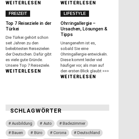
WEITERLESEN
WEITERLESEN
FREIZEIT
LIFESTYLE
Top 7 Reiseziele in der
Ohrringallergie –
Türkei
Ursachen, Lösungen &
Tipps
Die Türkei gehört schon
seit Jahren zu den
Unangenehm ist es,
beliebtesten Reisezielen
sobald Sie eine
der Deutschen. Dafür gibt
Ohrringallergie entwickeln.
es viele gute Gründe.
Diese kommt leider viel
Unsere Top 7 Reiseziele.
häufiger vor, als man auf
WEITERLESEN
den ersten Blick glaubt >>>
WEITERLESEN
SCHLAGWÖRTER
Ausbildung
Auto
Badezimmer
Bauen
Büro
Corona
Deutschland