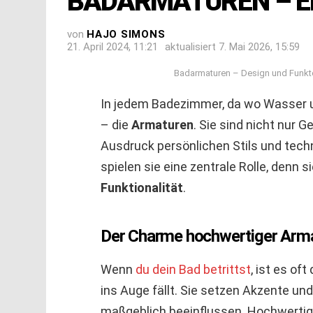
BADARMATUREN – E
von
HAJO SIMONS
21. April 2024, 11:21
aktualisiert
7. Mai 2026, 15:59
Badarmaturen – Design und Funkto
In jedem Badezimmer, da wo Wasser un
– die
Armaturen
. Sie sind nicht nur
Ausdruck persönlichen Stils und tech
spielen sie eine zentrale Rolle, denn 
Funktionalität
.
Der Charme hochwertiger Arm
Wenn
du dein Bad betrittst
, ist es of
ins Auge fällt. Sie setzen Akzente u
maßgeblich beeinflussen. Hochwertig