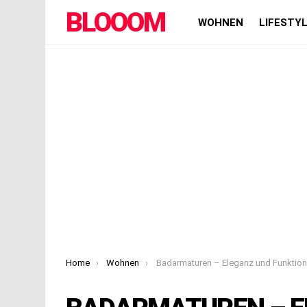
BLOOOM
WOHNEN
LIFESTY
You are here:
Home
Wohnen
Badarmaturen – Eleganz und Funktion