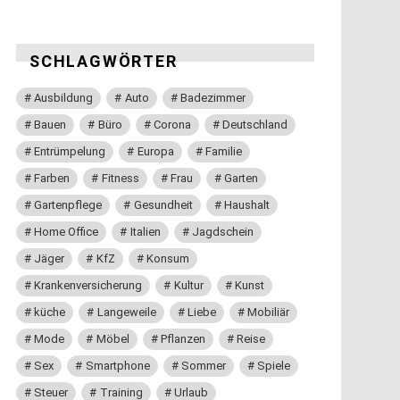
SCHLAGWÖRTER
Ausbildung
Auto
Badezimmer
Bauen
Büro
Corona
Deutschland
Entrümpelung
Europa
Familie
Farben
Fitness
Frau
Garten
Gartenpflege
Gesundheit
Haushalt
Home Office
Italien
Jagdschein
Jäger
KfZ
Konsum
Krankenversicherung
Kultur
Kunst
küche
Langeweile
Liebe
Mobiliär
Mode
Möbel
Pflanzen
Reise
Sex
Smartphone
Sommer
Spiele
Steuer
Training
Urlaub