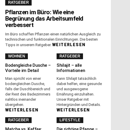
RATGEBER
Pflanzen im Büro: Wie eine
Begrünung das Arbeitsumfeld
verbessert
Im Büro schaffen Pflanzen einen natürlichen Ausgleich zu
technischen und funktionalen Einrichtungen. Die besten
WEITERLESEN
Tipps in unserem Ratgeber.
WOHNEN
RATGEBER
Bodengleiche Dusche –
Shilajit – alle
Vorteile im Detail
Informationen
Man spricht von einer
Kann Shilajit tatsächlich
bodengleichen Dusche,
dabei helfen, eine gesunde
falls der Duschbereich und
und ausgewogene
der Rest des Badezimmers
Ernährung einzuhalten.
nahtlos ineinander
Unser Ratgeber mit
übergehen.
Hintergründen und Details.
WEITERLESEN
WEITERLESEN
RATGEBER
LIFESTYLE
Matcha vs. Kaffee:
Die richtige Pfanne –