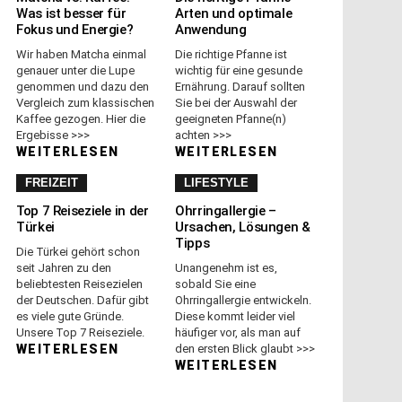
Was ist besser für
Arten und optimale
Fokus und Energie?
Anwendung
Wir haben Matcha einmal
Die richtige Pfanne ist
genauer unter die Lupe
wichtig für eine gesunde
genommen und dazu den
Ernährung. Darauf sollten
Vergleich zum klassischen
Sie bei der Auswahl der
Kaffee gezogen. Hier die
geeigneten Pfanne(n)
Ergebisse >>>
achten >>>
WEITERLESEN
WEITERLESEN
FREIZEIT
LIFESTYLE
Top 7 Reiseziele in der
Ohrringallergie –
Türkei
Ursachen, Lösungen &
Tipps
Die Türkei gehört schon
seit Jahren zu den
Unangenehm ist es,
beliebtesten Reisezielen
sobald Sie eine
der Deutschen. Dafür gibt
Ohrringallergie entwickeln.
es viele gute Gründe.
Diese kommt leider viel
Unsere Top 7 Reiseziele.
häufiger vor, als man auf
WEITERLESEN
den ersten Blick glaubt >>>
WEITERLESEN