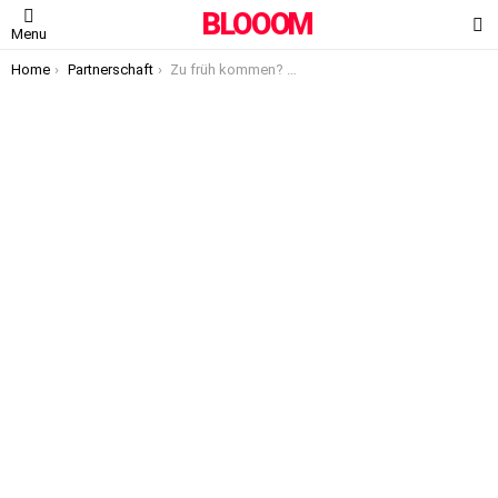
BLOOOM
S
Menu
You are here:
Home
Partnerschaft
Zu früh kommen? Was hilft wirklich?