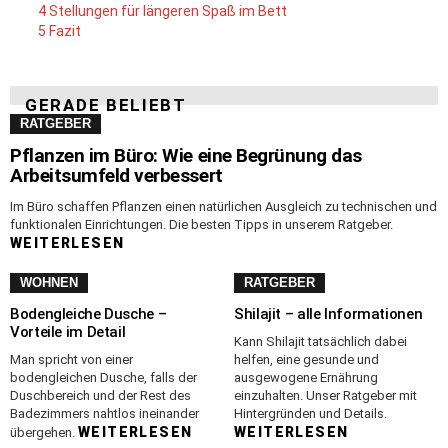
4
Stellungen für längeren Spaß im Bett
5
Fazit
GERADE BELIEBT
RATGEBER
Pflanzen im Büro: Wie eine Begrünung das
Arbeitsumfeld verbessert
Im Büro schaffen Pflanzen einen natürlichen Ausgleich zu technischen und
funktionalen Einrichtungen. Die besten Tipps in unserem Ratgeber.
WEITERLESEN
WOHNEN
RATGEBER
Bodengleiche Dusche –
Shilajit – alle Informationen
Vorteile im Detail
Kann Shilajit tatsächlich dabei
Man spricht von einer
helfen, eine gesunde und
bodengleichen Dusche, falls der
ausgewogene Ernährung
Duschbereich und der Rest des
einzuhalten. Unser Ratgeber mit
Badezimmers nahtlos ineinander
Hintergründen und Details.
WEITERLESEN
WEITERLESEN
übergehen.